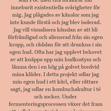
inneburit existentiella svårigheter för
mig. Jag plågades av känslor som jag
inte kunde förstå och jag blev isolerad.
Jag vill visualisera känslan av att bli
förfrämligad och alienerad från sin egen
kropp, och rädslan för att drunkna i sin
egen hud. Ofta har jag upplevt behovet
av att knäppa upp min hudkostym och
lämna den i en hög på golvet bredvid
mina kläder. I detta projekt odlar jag
min egen hud i ett kärl, eller rättare
sagt, jag odlar en kombuchakultur i té
och socker. Under
fermenteringsprocessen växer det fram
ett cellulosamaterial som påminner om