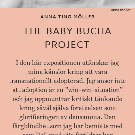
anna moller
ANNA TING MÖLLER
THE BABY BUCHA
PROJECT
I den här expositionen utforskar jag
mina känslor kring att vara
transnationellt adopterad. Jag anser inte
att adoption är en ”win-win-situation”
och jag uppmuntrar kritiskt tänkande
kring såväl själva företeelsen som
glorifieringen av densamma. Den
färgblindhet som jag har bemötts med
som PoC med vita föräldrar har