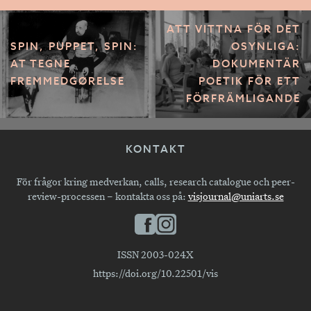
ATT VITTNA FÖR DET
SPIN, PUPPET, SPIN:
OSYNLIGA:
AT TEGNE
DOKUMENTÄR
FREMMEDGØRELSE
POETIK FÖR ETT
FÖRFRÄMLIGANDE
KONTAKT
För frågor kring medverkan, calls, research catalogue och peer-
review-processen – kontakta oss på:
visjournal@uniarts.se
ISSN 2003-024X
https://doi.org/10.22501/vis