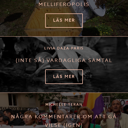
MELLIFEROPOLIS
LÄS MER
LIVIA DAZA-PARIS
(INTE SÅ) VARDAGLIGA SAMTAL
LÄS MER
MICHELLE TERAN
NÅGRA KOMMENTARER OM ATT GÅ
VILSE (IGEN)