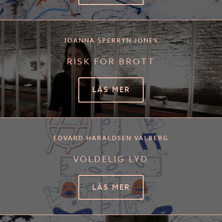
JOANNA SPERRYN JONES
RISK FÖR BROTT
LÄS MER
EDVARD HARALDSEN VALBERG
VOLDELIG LYD
LÄS MER