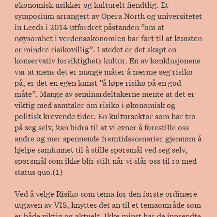
økonomisk usikker og kulturelt fiendtlig. Et
symposium arrangert av Opera North og universitetet
in Leeds i 2014 utfordret påstanden ”om at
nøysomhet i verdensøkonomien har ført til at kunsten
er mindre risikovillig”. I stedet er det skapt en
konservativ forsiktighets kultur. En av konklusjonene
var at mens det er mange måter å nærme seg risiko
på, er det en egen kunst ”å løpe risiko på en god
måte”. Mange av seminardeltakerne mente at det er
viktig med samtaler om risiko i økonomisk og
politisk krevende tider. En kultursektor som har tro
på seg selv, kan bidra til at vi evner å forestille oss
andre og mer spennende fremtidsscenarier gjennom å
hjelpe samfunnet til å stille spørsmål ved seg selv,
spørsmål som ikke blir stilt når vi slår oss til ro med
status quo.(1)
Ved å velge Risiko som tema for den første ordinære
utgaven av VIS, knyttes det an til et temaområde som
er både viktig og aktuelt. Ikke minst har de innsendte