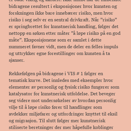
bidragene resultert i eksposisjoner hvor kunsten og
forskningen ikke bare innebærer risiko, men hvor
risiko i seg selv er en sentral drivkraft. Når ”risiko”
er springbrettet for kunstnerisk handling, følger det
nettopp en søken etter måter ”å løpe risiko på en god
måte”. Eksposisjonene som er samlet i dette
nummeret favner vidt, men de deler en felles impuls
og uttrykker egne forestillinger om kunsten å ta
sjanser.
Rekkefølgen på bidragene i VIS # 1 følger en
tematisk kurve. Det innledes med eksempler hvor
elementer av personlig og fysisk risiko fungerer som
katalysator for kunstnerisk utfoldelse. Det beveger
seg videre mot undersøkelser av hvordan personlig
vilje til å løpe risiko fører til handlinger som
avdekker miljøfarer og utfordringer knyttet til eksil
og migrasjon. Til slutt følger mer kunstnerisk
stiliserte beretninger der mer håpefulle koblinger