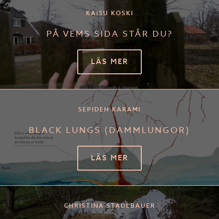
KAISU KOSKI
PÅ VEMS SIDA STÅR DU?
LÄS MER
SEPIDEH KARAMI
BLACK LUNGS (DAMMLUNGOR)
LÄS MER
CHRISTINA STADLBAUER