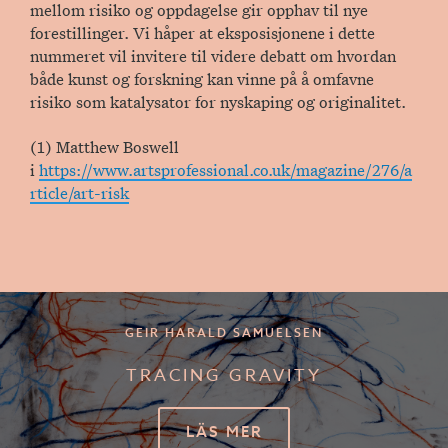
mellom risiko og oppdagelse gir opphav til nye
forestillinger. Vi håper at eksposisjonene i dette
nummeret vil invitere til videre debatt om hvordan
både kunst og forskning kan vinne på å omfavne
risiko som katalysator for nyskaping og originalitet.
(1) Matthew Boswell
i
https://www.artsprofessional.co.uk/magazine/276/a
rticle/art-risk
GEIR HARALD SAMUELSEN
TRACING GRAVITY
LÄS MER