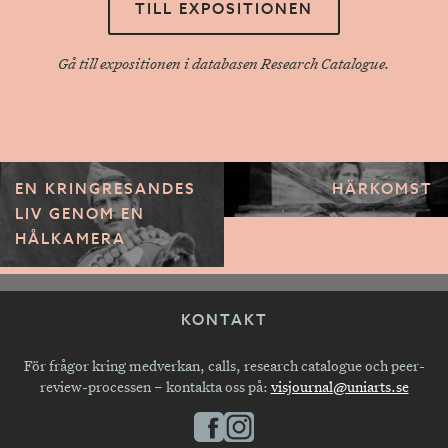
TILL EXPOSITIONEN
Gå till expositionen i databasen Research Catalogue.
EN KRINGRESANDES
HÄRKOMST
LIV GENOM EN
HÅLKAMERA
KONTAKT
För frågor kring medverkan, calls, research catalogue och peer-
review-processen – kontakta oss på:
visjournal@uniarts.se