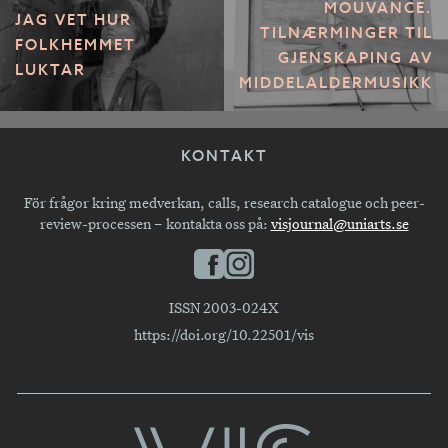
MOUVANCE.
JAG VET HUR
TILNÆRMINGER TIL
FOLKHEMMET
GJENSKAPING AV
LUKTAR
MIDDELALDERMUSIKK
KONTAKT
För frågor kring medverkan, calls, research catalogue och peer-
review-processen – kontakta oss på:
visjournal@uniarts.se
ISSN 2003-024X
https://doi.org/10.22501/vis