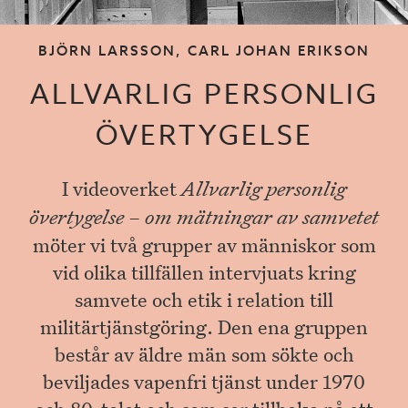
BJÖRN LARSSON, CARL JOHAN ERIKSON
ALLVARLIG PERSONLIG
ÖVERTYGELSE
I videoverket
Allvarlig personlig
övertygelse – om mätningar av samvetet
möter vi två grupper av människor som
vid olika tillfällen intervjuats kring
samvete och etik i relation till
militärtjänstgöring. Den ena gruppen
består av äldre män som sökte och
beviljades vapenfri tjänst under 1970
och 80-talet och som ser tillbaka på ett